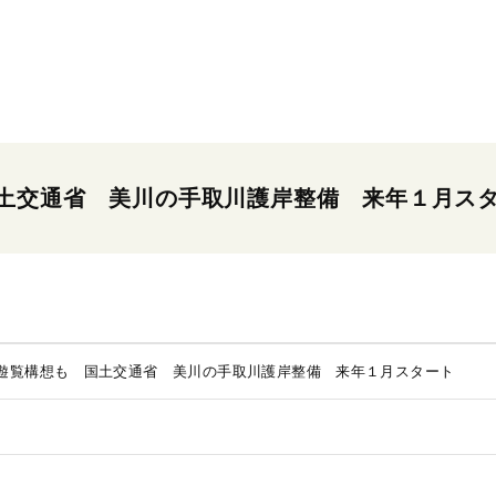
土交通省 美川の手取川護岸整備 来年１月ス
遊覧構想も 国土交通省 美川の手取川護岸整備 来年１月スタート