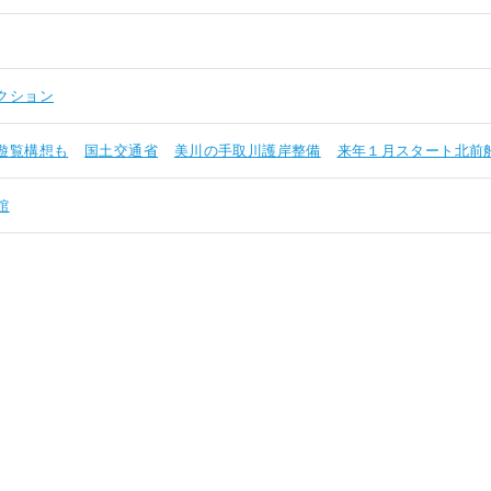
クション
遊覧構想も
国土交通省
美川の手取川護岸整備
来年１月スタート北前
館