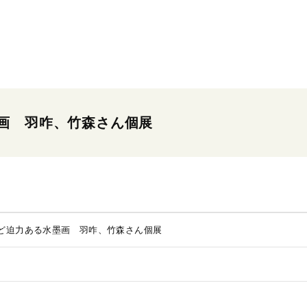
画 羽咋、竹森さん個展
ど迫力ある水墨画 羽咋、竹森さん個展