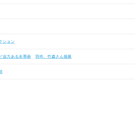
クション
ど迫力ある水墨画
羽咋、竹森さん個展
館