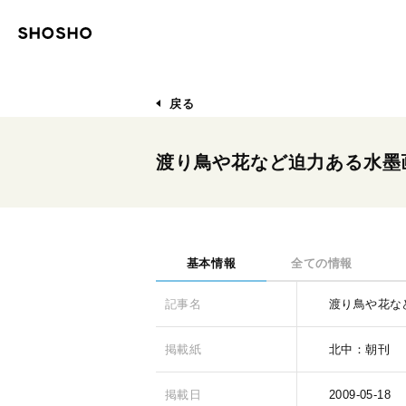
戻る
渡り鳥や花など迫力ある水墨
基本情報
全ての情報
記事名
渡り鳥や花な
掲載紙
北中：朝刊
掲載日
2009-05-18