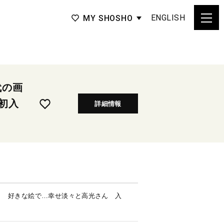
ENGLISH
MY SHOSHO
代の画
初入
詳細情報
く 好きな絵で…幸せ淡々と高光さん 入