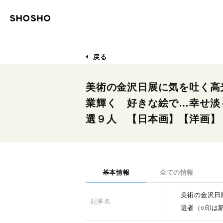
戻る
美術の金沢日展に気を吐く高
業輝く 好きな絵で…幸せ淡
選９人 【日本画】【洋画】
基本情報
全ての情報
美術の金沢日
記事名
選者（○印は