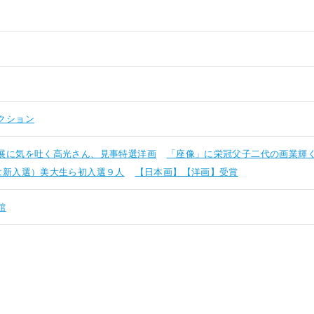
クション
展に気を吐く高光さん、見事特選洋画
「座像」に栄冠父子二代の画業輝
は新入選）美大生ら初入選９人
【日本画】【洋画】受賞
館