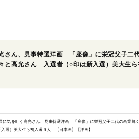
光さん、見事特選洋画 「座像」に栄冠父子二
々と高光さん 入選者（○印は新入選）美大生ら
展に気を吐く高光さん、見事特選洋画 「座像」に栄冠父子二代の画業輝
新入選）美大生ら初入選９人 【日本画】【洋画】