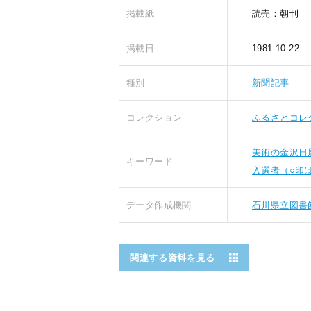
掲載紙
読売：朝刊
掲載日
1981-10-22
種別
新聞記事
コレクション
ふるさとコレ
美術の金沢日
キーワード
入選者（○印
データ作成機関
石川県立図書
関連する資料を見る