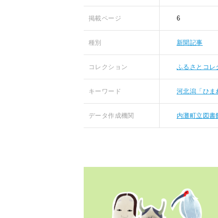
掲載ページ
6
種別
新聞記事
コレクション
ふるさとコレ
キーワード
河北潟「ひま
データ作成機関
内灘町立図書