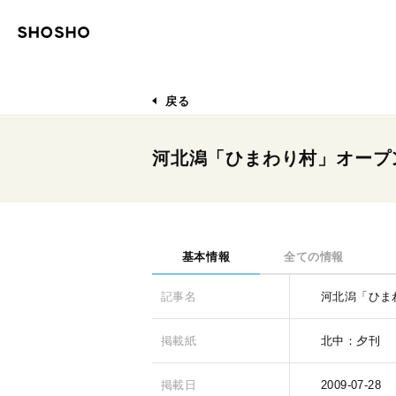
戻る
河北潟「ひまわり村」オープ
基本情報
全ての情報
記事名
河北潟「ひま
掲載紙
北中：夕刊
掲載日
2009-07-28