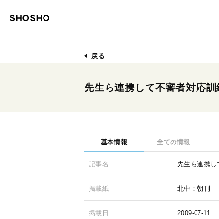
戻る
先生ら連携して不審者対応訓
基本情報
全ての情報
記事名
先生ら連携し
掲載紙
北中：朝刊
掲載日
2009-07-11