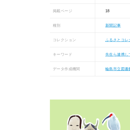
掲載ページ
18
種別
新聞記事
コレクション
ふるさとコレ
キーワード
先生ら連携し
データ作成機関
輪島市立図書