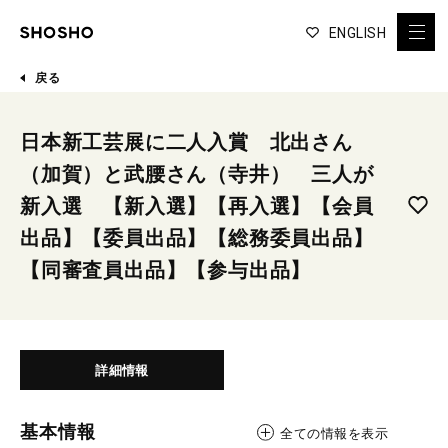
ENGLISH
戻る
日本新工芸展に二人入賞 北出さん
（加賀）と武腰さん（寺井） 三人が
新入選 【新入選】【再入選】【会員
出品】【委員出品】【総務委員出品】
【同審査員出品】【参与出品】
詳細情報
基本情報
全ての情報を表示