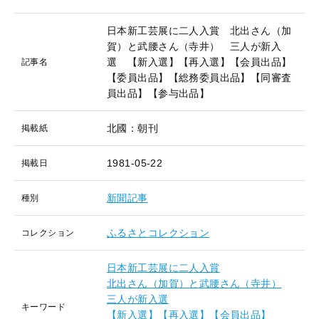
日本新工芸展に二人入賞 北出さん（加
賀）と武腰さん（寺井） 三人が新入
選 【新入選】【再入選】【会員出品】
記事名
【委員出品】【総務委員出品】【同審査
員出品】【参与出品】
北國：朝刊
掲載紙
1981-05-22
掲載日
新聞記事
種別
ふるさとコレクション
コレクション
日本新工芸展に二人入賞
北出さん（加賀）と武腰さん（寺井）
三人が新入選
キーワード
【新入選】【再入選】【会員出品】