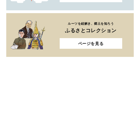
ルーツを紐解き、郷土を知ろう
ふるさとコレクション
ページを見る