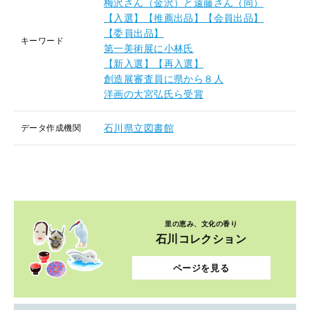
梅沢さん（金沢）と遠藤さん（同）
【入選】【推薦出品】【会員出品】
【委員出品】
キーワード
第一美術展に小林氏
【新入選】【再入選】
創造展審査員に県から８人
洋画の大宮弘氏ら受賞
石川県立図書館
データ作成機関
里の恵み、文化の香り
石川コレクション
ページを見る