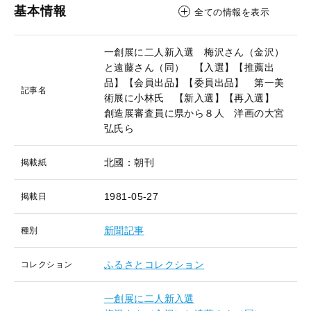
基本情報
全ての情報を表示
一創展に二人新入選 梅沢さん（金沢）
と遠藤さん（同） 【入選】【推薦出
品】【会員出品】【委員出品】 第一美
記事名
術展に小林氏 【新入選】【再入選】
創造展審査員に県から８人 洋画の大宮
弘氏ら
北國：朝刊
掲載紙
1981-05-27
掲載日
新聞記事
種別
ふるさとコレクション
コレクション
一創展に二人新入選