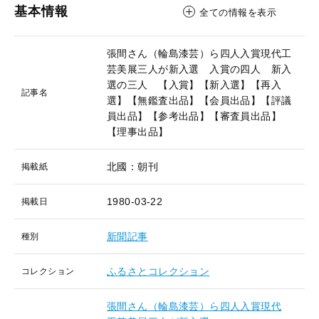
基本情報
全ての情報を表示
張間さん（輪島漆芸）ら四人入賞現代工
芸美展三人が新入選 入賞の四人 新入
選の三人 【入賞】【新入選】【再入
記事名
選】【無鑑査出品】【会員出品】【評議
員出品】【参考出品】【審査員出品】
【理事出品】
北國：朝刊
掲載紙
1980-03-22
掲載日
新聞記事
種別
ふるさとコレクション
コレクション
張間さん（輪島漆芸）ら四人入賞現代