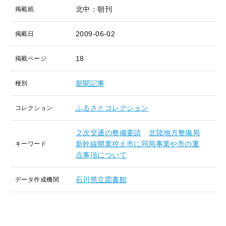
北中：朝刊
掲載紙
2009-06-02
掲載日
18
掲載ページ
新聞記事
種別
ふるさとコレクション
コレクション
２次交通の整備要請
北陸地方整備局
新幹線開業控え市に同局事業や市の重
キーワード
点事項について
石川県立図書館
データ作成機関