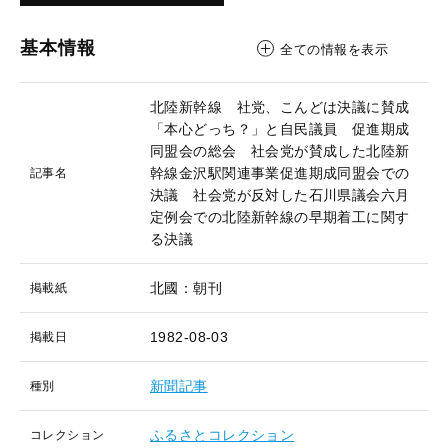
基本情報
全ての情報を表示
北陸新幹線 社党、こんどは決議に賛成
「本心どっち？」と自民議員 促進期成
同盟会の総会 社会党が賛成した北陸新
幹線金沢駅関連事業促進期成同盟会での
記事名
決議 社会党が反対した石川県議会六月
定例会での北陸新幹線の早期着工に関す
る決議
北國：朝刊
掲載紙
1982-08-03
掲載日
新聞記事
種別
ふるさとコレクション
コレクション