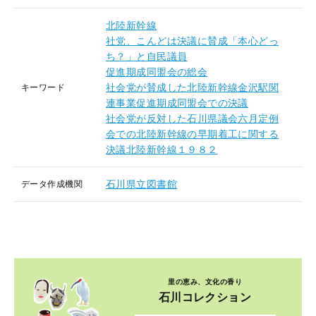
北陸新幹線
社党、こんどは決議に賛成「本心どっ
ち？」と自民議員
促進期成同盟会の総会
社会党が賛成した北陸新幹線金沢駅関
キーワード
連事業促進期成同盟会での決議
社会党が反対した石川県議会六月定例
会での北陸新幹線の早期着工に関する
決議北陸新幹線１９８２
石川県立図書館
データ作成機関
里の恵み、文化の香り
石川コレクション