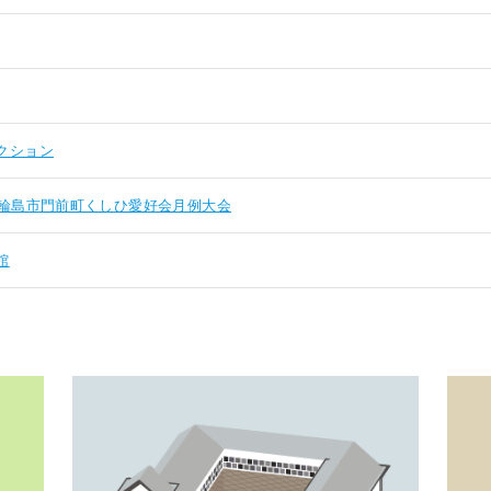
クション
輪島市門前町くしひ愛好会月例大会
館