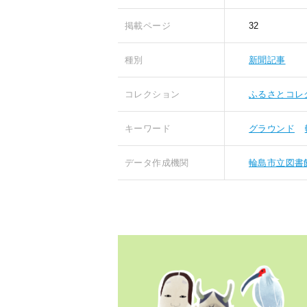
掲載ページ
32
種別
新聞記事
コレクション
ふるさとコレ
キーワード
グラウンド
データ作成機関
輪島市立図書