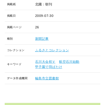
北國：朝刊
掲載紙
2009-07-30
掲載日
26
掲載ページ
新聞記事
種別
ふるさとコレクション
コレクション
石川大会初Ｖ
航空石川始動
キーワード
甲子園で羽ばたけ
輪島市立図書館
データ作成機関