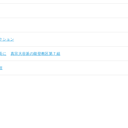
クション
長に
真宗大谷派の能登教区第７組
館