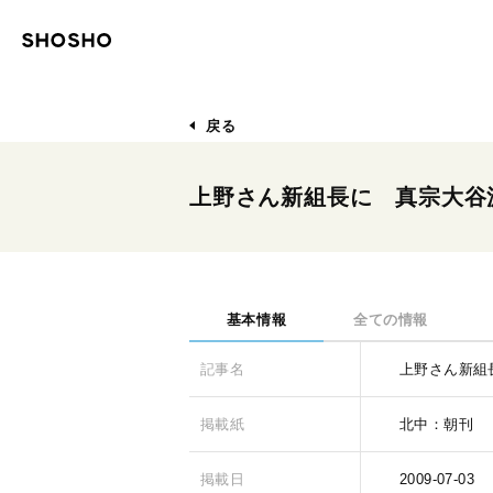
戻る
上野さん新組長に 真宗大谷
基本情報
全ての情報
記事名
上野さん新組
掲載紙
北中：朝刊
掲載日
2009-07-03