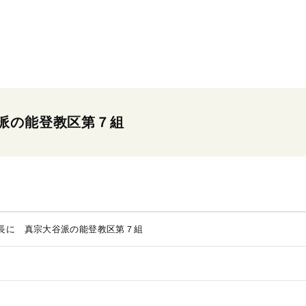
派の能登教区第７組
長に 真宗大谷派の能登教区第７組