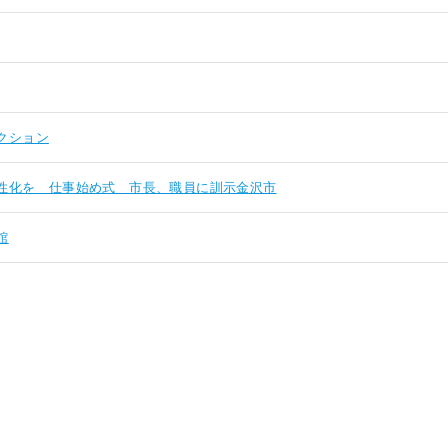
クション
性化を 仕事始め式 市長、職員に訓示金沢市
館