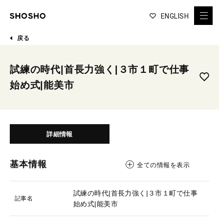
ENGLISH
戻る
試練の時代|首長力強く|３市１町で仕事
始め式|能美市
詳細情報
基本情報
全ての情報を表示
試練の時代|首長力強く|３市１町で仕事
記事名
始め式|能美市