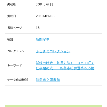
北中：朝刊
掲載紙
2010-01-05
掲載日
18
掲載ページ
新聞記事
種別
ふるさとコレクション
コレクション
試練の時代 首長力強く ３市１町で
キーワード
仕事始め式 能美市松井選手を応援
能美市立図書館
データ作成機関