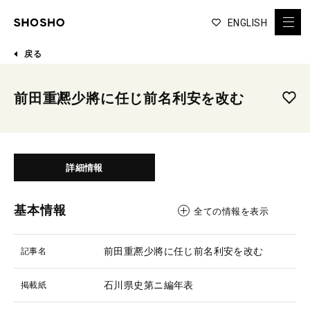
ENGLISH
戻る
前田重凞少將に任じ前名利安を改む
詳細情報
基本情報
全ての情報を表示
前田重凞少將に任じ前名利安を改む
記事名
石川県史第ニ編年表
掲載紙