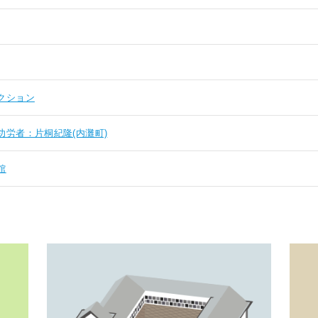
クション
功労者：片桐紀隆(内灘町)
館