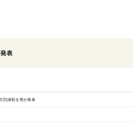
が発表
功労|表彰を県が発表