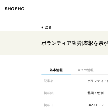
戻る
ボランティア功労|表彰を県
基本情報
全ての情報
記事名
ボランティア
掲載紙
北國：朝刊
掲載日
2020-11-17