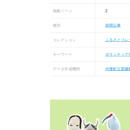
掲載ページ
2
種別
新聞記事
コレクション
ふるさとコレ
キーワード
ボランティア
データ作成機関
内灘町立図書