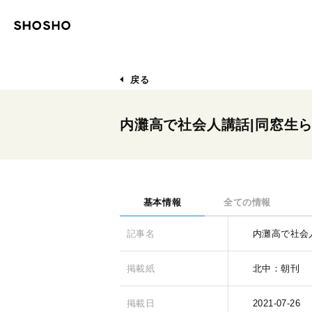
戻る
内灘高で社会人講話|同窓生
基本情報
全ての情報
記事名
内灘高で社会
掲載紙
北中：朝刊
掲載日
2021-07-26