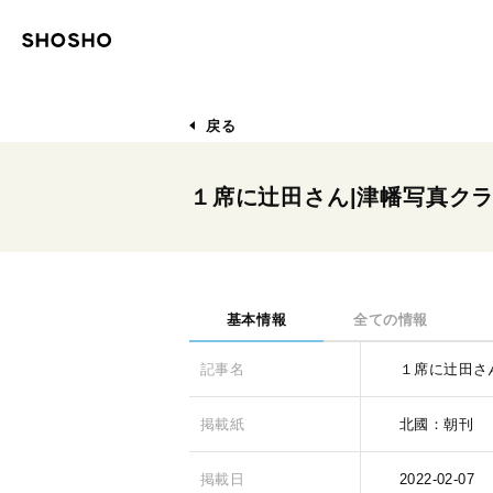
戻る
１席に辻田さん|津幡写真ク
基本情報
全ての情報
記事名
１席に辻田さ
掲載紙
北國：朝刊
掲載日
2022-02-07