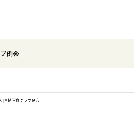
ラブ例会
ん|津幡写真クラブ例会