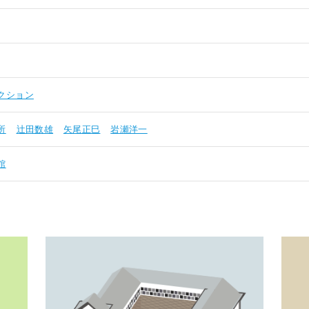
クション
所
辻田数雄
矢尾正巳
岩瀬洋一
館