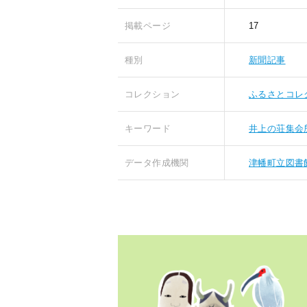
掲載ページ
17
種別
新聞記事
コレクション
ふるさとコレ
キーワード
井上の荘集会
データ作成機関
津幡町立図書