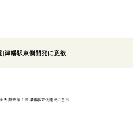
選|津幡駅東側開発に意欲
矢田氏|無投票４選|津幡駅東側開発に意欲