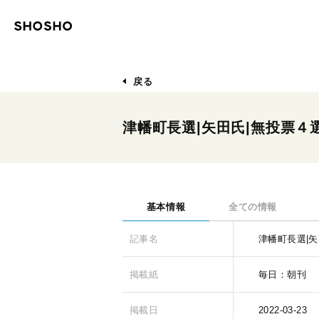
戻る
津幡町長選|矢田氏|無投票４
基本情報
全ての情報
記事名
津幡町長選|
掲載紙
毎日：朝刊
掲載日
2022-03-23