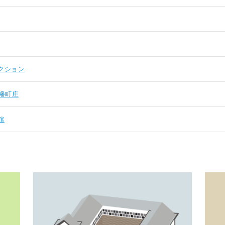
クション
幡町庄
館