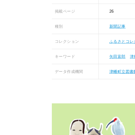
掲載ページ
26
種別
新聞記事
コレクション
ふるさとコレ
キーワード
矢田富郎
津
データ作成機関
津幡町立図書