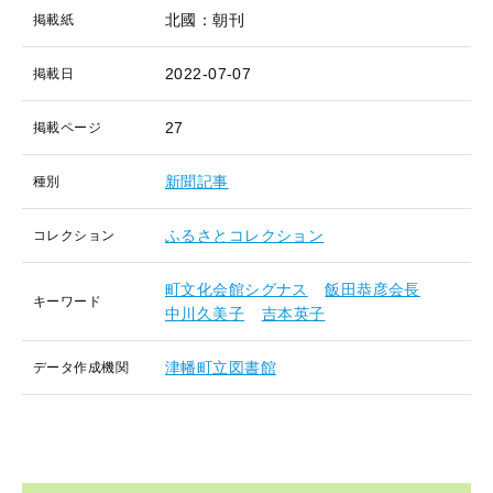
北國：朝刊
掲載紙
2022-07-07
掲載日
27
掲載ページ
新聞記事
種別
ふるさとコレクション
コレクション
町文化会館シグナス
飯田恭彦会長
キーワード
中川久美子
吉本英子
津幡町立図書館
データ作成機関