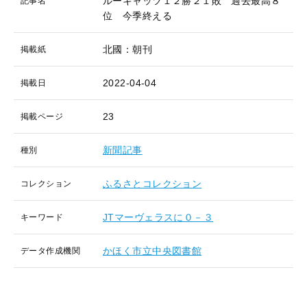
ルーキャッツ１２勝２１敗 過去最高８
記事名
位 今季終える
北國：朝刊
掲載紙
2022-04-04
掲載日
23
掲載ページ
新聞記事
種別
ふるさとコレクション
コレクション
JTマーヴェラスに０－３
キーワード
かほく市立中央図書館
データ作成機関