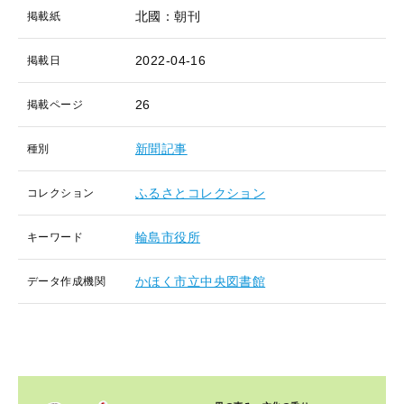
北國：朝刊
掲載紙
2022-04-16
掲載日
26
掲載ページ
新聞記事
種別
ふるさとコレクション
コレクション
輪島市役所
キーワード
かほく市立中央図書館
データ作成機関