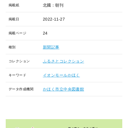
北國：朝刊
掲載紙
2022-11-27
掲載日
24
掲載ページ
新聞記事
種別
ふるさとコレクション
コレクション
イオンモールかほく
キーワード
かほく市立中央図書館
データ作成機関