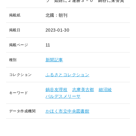
ツ 姫路に２連勝３－０ 鍋谷に栄誉賞
北國：朝刊
掲載紙
2023-01-30
掲載日
11
掲載ページ
新聞記事
種別
ふるさとコレクション
コレクション
鍋谷友理枝
志摩美古都
細沼綾
キーワード
バルデスメリーサ
かほく市立中央図書館
データ作成機関