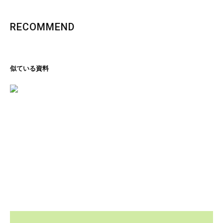
RECOMMEND
似ている資料
里の恵み、文化の香り
石川コレクション
ページを見る