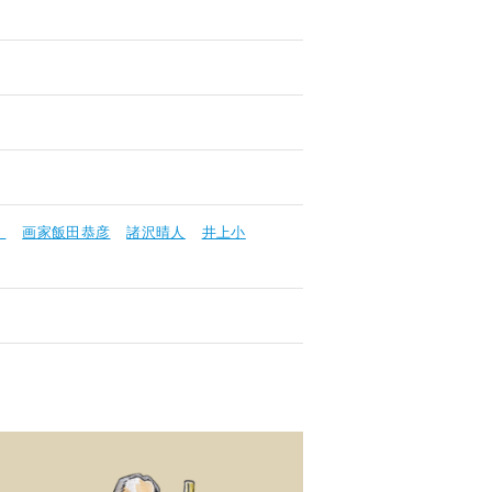
」
画家飯田恭彦
諸沢晴人
井上小