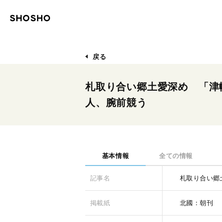
戻る
札取り合い郷土愛深め 「津
人、腕前競う
基本情報
全ての情報
記事名
札取り合い郷
掲載紙
北國：朝刊