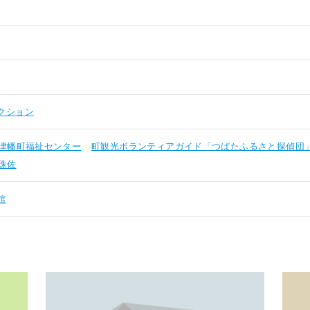
クション
津幡町福祉センター
町観光ボランティアガイド「つばたふるさと探偵団
珠佐
館