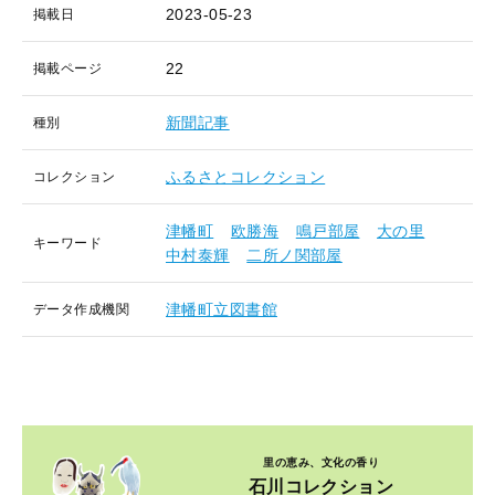
2023-05-23
掲載日
22
掲載ページ
新聞記事
種別
ふるさとコレクション
コレクション
津幡町
欧勝海
鳴戸部屋
大の里
キーワード
中村泰輝
二所ノ関部屋
津幡町立図書館
データ作成機関
里の恵み、文化の香り
石川コレクション