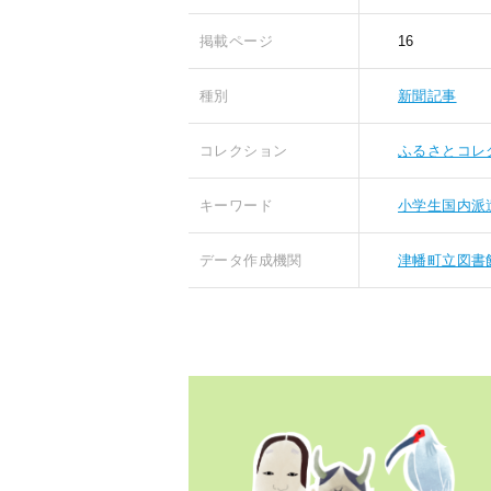
掲載ページ
16
種別
新聞記事
コレクション
ふるさとコレ
キーワード
小学生国内派
データ作成機関
津幡町立図書