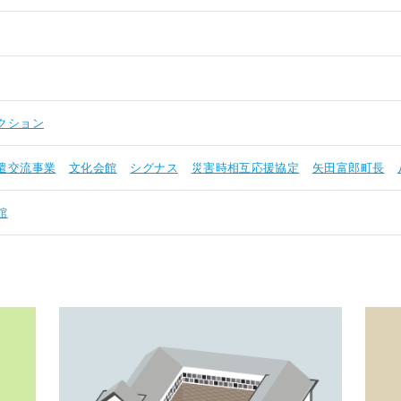
クション
遣交流事業
文化会館
シグナス
災害時相互応援協定
矢田富郎町長
館