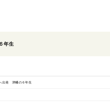
６年生
へ出発 津幡の６年生