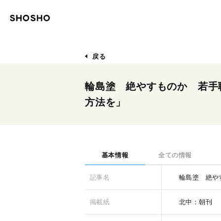
戻る
輪島塗 絶やすものか 若手
方法を」
基本情報
全ての情報
記事名
輪島塗 絶や
掲載紙
北中：朝刊