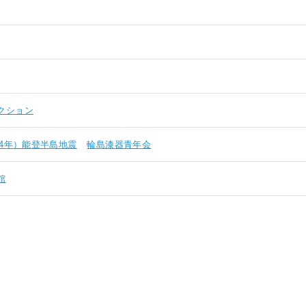
クション
24年）能登半島地震
輪島漆器青年会
館