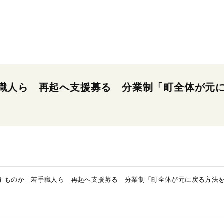
職人ら 再起へ支援募る 分業制「町全体が元
すものか 若手職人ら 再起へ支援募る 分業制「町全体が元に戻る方法