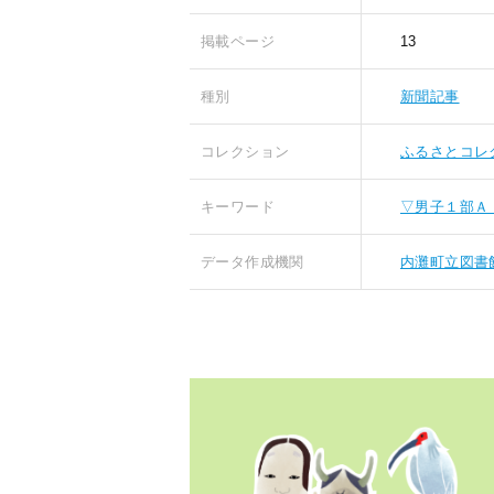
掲載ページ
13
種別
新聞記事
コレクション
ふるさとコレ
キーワード
▽男子１部Ａ
データ作成機関
内灘町立図書