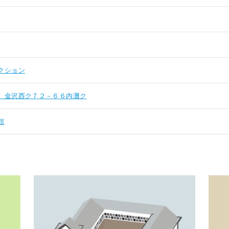
クション
 金沢西ク７２－６６内灘ク
館