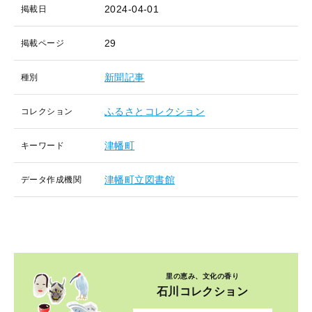
2024-04-01
掲載日
29
掲載ページ
新聞記事
種別
ふるさとコレクション
コレクション
津幡町
キーワード
津幡町立図書館
データ作成機関
里の恵み、文化の香り
石川コレクション