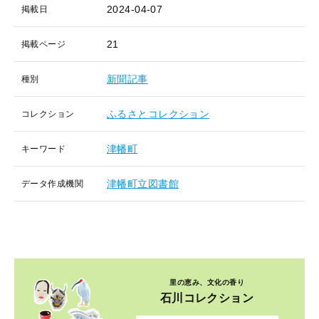
2024-04-07
掲載日
21
掲載ページ
新聞記事
種別
ふるさとコレクション
コレクション
津幡町
キーワード
津幡町立図書館
データ作成機関
里の恵み、文化の香り
石川コレクション