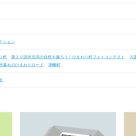
クション
り村
第２０回河北潟の自然を撮ろう！ひまわり村フォトコンテスト
入
夕暮れのひまわりロード
津幡町
館