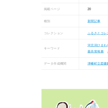
掲載ページ
20
種別
新聞記事
コレクション
ふるさとコレ
河北潟ひまわ
キーワード
最高賞推薦
データ作成機関
津幡町立図書