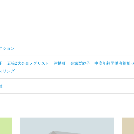
クション
子
五輪2大会金メダリスト
津幡町
金城梨紗子
中高年齢労働者福祉
スリング
館