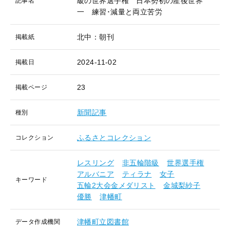
級の世界選手権 日本勢初の産後世界
記事名
一 練習･減量と両立苦労
北中：朝刊
掲載紙
2024-11-02
掲載日
23
掲載ページ
新聞記事
種別
ふるさとコレクション
コレクション
レスリング
非五輪階級
世界選手権
アルバニア
ティラナ
女子
キーワード
五輪2大会金メダリスト
金城梨紗子
優勝
津幡町
津幡町立図書館
データ作成機関