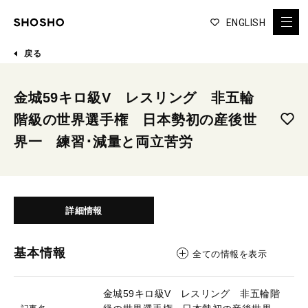
ENGLISH
戻る
金城59キロ級V レスリング 非五輪
階級の世界選手権 日本勢初の産後世
界一 練習･減量と両立苦労
詳細情報
基本情報
全ての情報を表示
金城59キロ級V レスリング 非五輪階