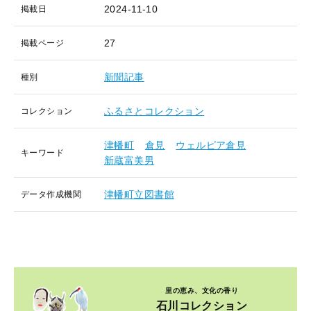
2024-11-10
掲載日
27
掲載ページ
新聞記事
種別
ふるさとコレクション
コレクション
津幡町
倉見
ウェルピア倉見
キーワード
新蔵富美男
津幡町立図書館
データ作成機関
里の恵み、文化の香り
石川コレクション