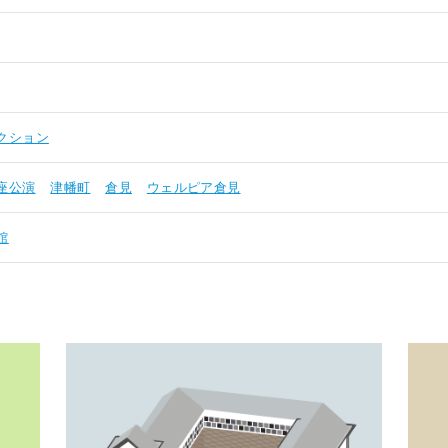
クション
座公演
津幡町
倉見
ウェルピア倉見
館