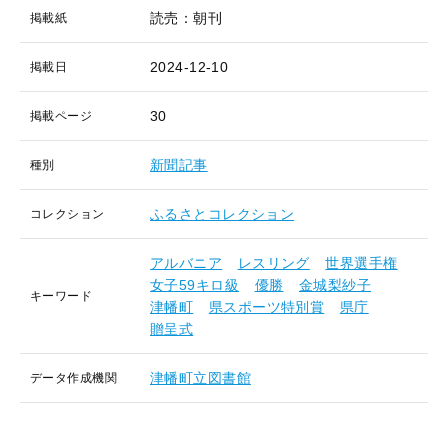
読売：朝刊
掲載紙
2024-12-10
掲載日
30
掲載ページ
新聞記事
種別
ふるさとコレクション
コレクション
アルバニア
レスリング
世界選手権
女子59キロ級
優勝
金城梨紗子
キーワード
津幡町
県スポーツ特別賞
県庁
贈呈式
津幡町立図書館
データ作成機関