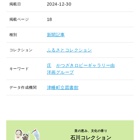
2024-12-30
掲載日
18
掲載ページ
新聞記事
種別
ふるさとコレクション
コレクション
庄
かつざきロビーギャラリー由
キーワード
洋画グループ
津幡町立図書館
データ作成機関
里の恵み、文化の香り
石川コレクション