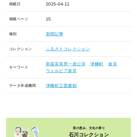
2025-04-11
掲載日
15
掲載ページ
新聞記事
種別
ふるさとコレクション
コレクション
新蔵富美男一座公演
津幡町
倉見
キーワード
ウェルピア倉見
津幡町立図書館
データ作成機関
里の恵み、文化の香り
石川コレクション