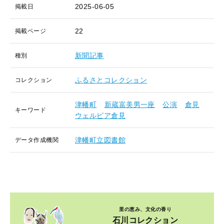
2025-06-05
掲載日
22
掲載ページ
新聞記事
種別
ふるさとコレクション
コレクション
津幡町
新蔵富美男一座
公演
倉見
キーワード
ウェルピア倉見
津幡町立図書館
データ作成機関
里の恵み、文化の香り
石川コレクション