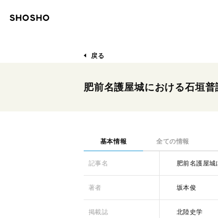
戻る
肥前名護屋城における石垣普
基本情報
全ての情報
記事名
肥前名護屋城
著者
坂本俊
掲載誌
北陸史学