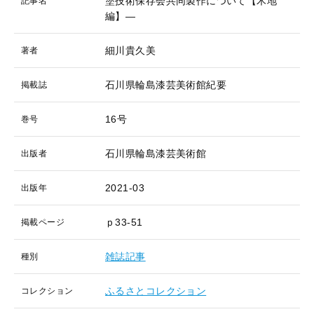
塗技術保存会共同製作について【木地
記事名
編】―
細川貴久美
著者
石川県輪島漆芸美術館紀要
掲載誌
16号
巻号
石川県輪島漆芸美術館
出版者
2021-03
出版年
ｐ33-51
掲載ページ
雑誌記事
種別
ふるさとコレクション
コレクション