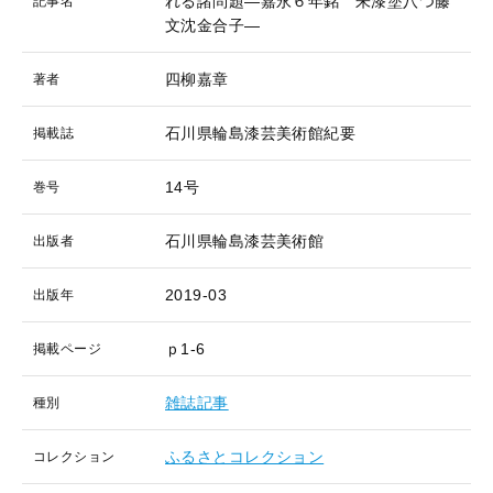
れる諸問題―嘉永６年銘 朱漆塗八つ藤
記事名
文沈金合子―
四柳嘉章
著者
石川県輪島漆芸美術館紀要
掲載誌
14号
巻号
石川県輪島漆芸美術館
出版者
2019-03
出版年
ｐ1-6
掲載ページ
雑誌記事
種別
ふるさとコレクション
コレクション