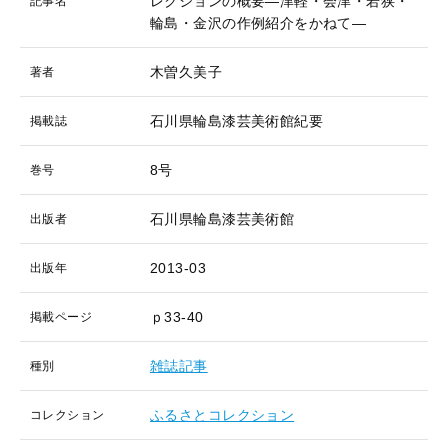
レクションの概要―津軽・会津・若狭・
記事名
輪島・金沢の作例紹介をかねて―
木曽久美子
著者
石川県輪島漆芸美術館紀要
掲載誌
8号
巻号
石川県輪島漆芸美術館
出版者
2013-03
出版年
ｐ33-40
掲載ページ
雑誌記事
種別
ふるさとコレクション
コレクション