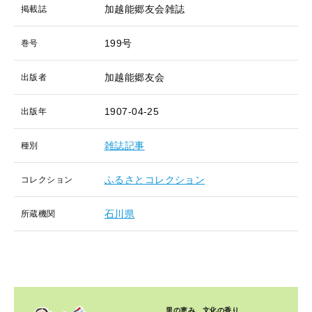
加越能郷友会雑誌
掲載誌
199号
巻号
加越能郷友会
出版者
1907-04-25
出版年
雑誌記事
種別
ふるさとコレクション
コレクション
石川県
所蔵機関
里の恵み、文化の香り