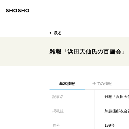
戻る
雑報「浜田天仙氏の百画会」
基本情報
全ての情報
記事名
雑報「浜田天
掲載誌
加越能郷友会
巻号
199号