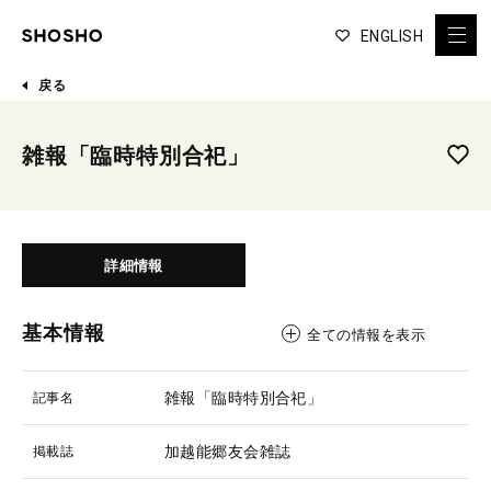
ENGLISH
戻る
雑報「臨時特別合祀」
詳細情報
基本情報
全ての情報を表示
雑報「臨時特別合祀」
記事名
加越能郷友会雑誌
掲載誌