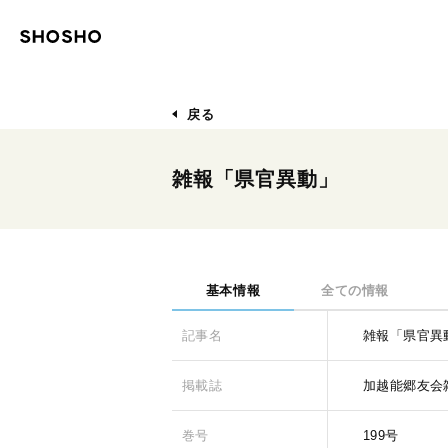
戻る
雑報「県官異動」
基本情報
全ての情報
記事名
雑報「県官異
掲載誌
加越能郷友会
巻号
199号